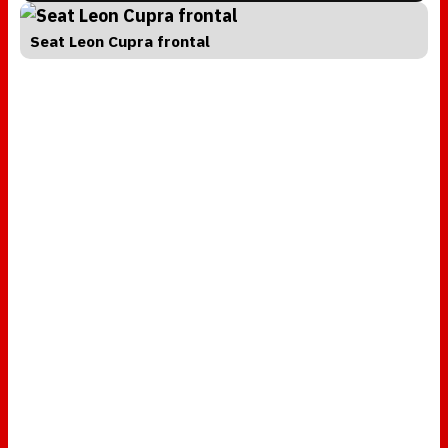
o
a
d
Seat Leon Cupra frontal
i
n
g
.