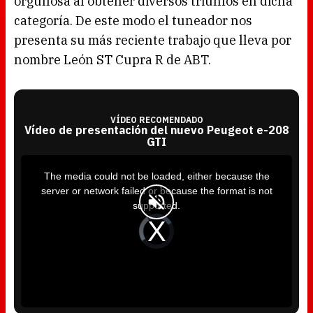
orgullosa al obtener diversos triunfos en dicha
categoría. De este modo el tuneador nos
presenta su más reciente trabajo que lleva por
nombre León ST Cupra R de ABT.
VÍDEO RECOMENDADO
Vídeo de presentación del nuevo Peugeot e-208
GTI
T
h
i
The media could not be loaded, either because the
s
i
server or network failed or because the format is not
s
a
supported.
m
o
d
V
a
i
l
d
w
e
i
o
n
P
d
l
o
a
w
y
.
e
r
i
s
l