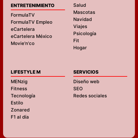
Salud
ENTRETENIMIENTO
Mascotas
FormulaTV
Navidad
FormulaTV Empleo
Viajes
eCartelera
Psicología
eCartelera México
Fit
Movie'n'co
Hogar
LIFESTYLE M
SERVICIOS
MENzig
Diseño web
Fitness
SEO
Tecnología
Redes sociales
Estilo
Zonared
F1 al día