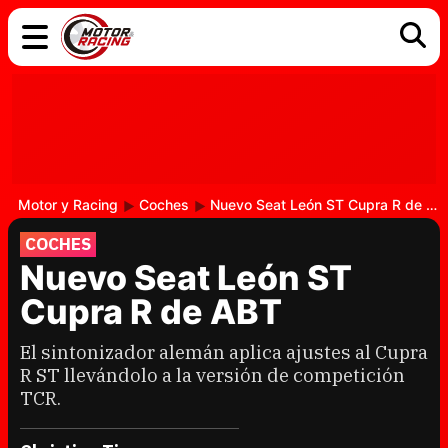
COCHES
ELÉCTRICOS
DGT
TECNOLOGÍA
MOTOS
MOTOGP
RACING
Motor y Racing
Coches
Nuevo Seat León ST Cupra R de ABT
COCHES
Nuevo Seat León ST
Cupra R de ABT
El sintonizador alemán aplica ajustes al Cupra
R ST llevándolo a la versión de competición
TCR.