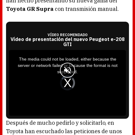
han hecho presentando su nueva gama del
Toyota GR Supra
con transmisión manual.
VÍDEO RECOMENDADO
Vídeo de presentación del nuevo Peugeot e-208
GTI
T
h
i
The media could not be loaded, either because the
s
i
server or network failed or because the format is not
s
a
supported.
m
o
d
V
a
i
l
d
w
e
i
o
n
P
d
l
o
a
w
y
.
e
r
i
s
l
o
Después de mucho pedirlo y solicitarlo, en
a
d
Toyota han escuchado las peticiones de unos
i
n