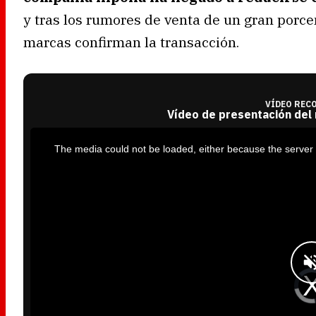
y tras los rumores de venta de un gran porc
marcas confirman la transacción.
VÍDEO REC
Vídeo de presentación del
T
h
i
The media could not be loaded, either because the server 
s
i
s
a
m
o
d
a
l
w
i
n
d
o
w
.
V
i
d
e
o
P