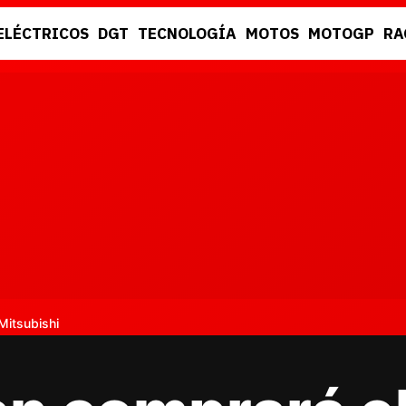
ELÉCTRICOS
DGT
TECNOLOGÍA
MOTOS
MOTOGP
RA
DGT
RACING
Mitsubishi