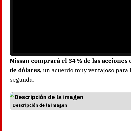
l
a
y
e
r
i
s
l
o
a
d
i
n
g
.
Nissan comprará el 34 % de las acciones 
de dólares,
un acuerdo muy ventajoso para l
segunda.
Descripción de la imagen