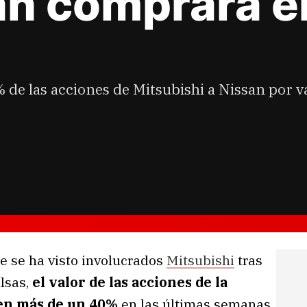
san comprará e
e las acciones de Mitsubishi a Nissan por val
e se ha visto involucrados
Mitsubishi
tras
lsas,
el valor de las acciones de la
 en más de un 40%
en las últimas semanas