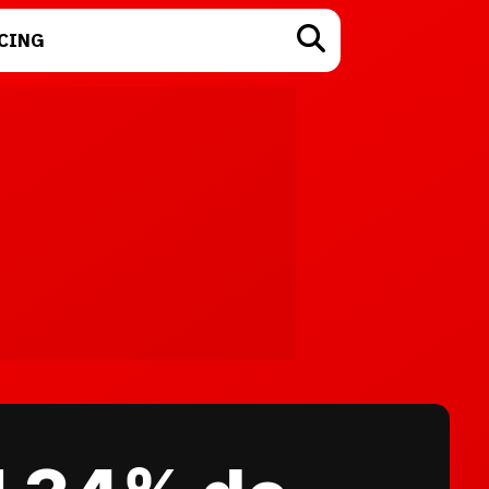
CING
TECNOLOGÍA