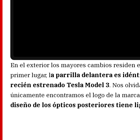
l
a
y
e
r
i
s
l
o
a
d
i
n
g
.
En el exterior los mayores cambios residen en
primer lugar, l
a parrilla delantera es idént
recién estrenado Tesla Model 3
. Nos olvi
únicamente encontramos el logo de la marca y
diseño de los ópticos posteriores tiene 