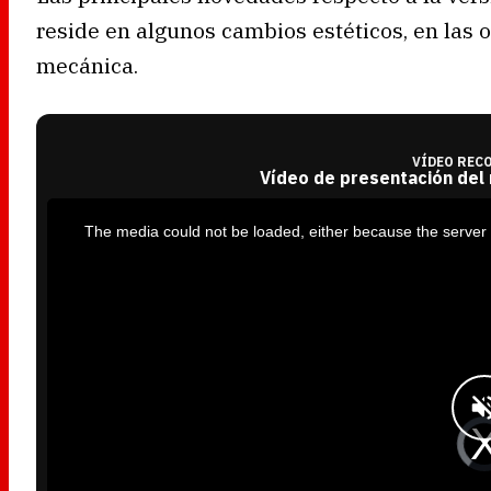
reside en algunos cambios estéticos, en las 
mecánica.
VÍDEO REC
Vídeo de presentación del
T
h
i
The media could not be loaded, either because the server 
s
i
s
a
m
o
d
a
l
w
i
n
d
o
w
.
V
i
d
e
o
P