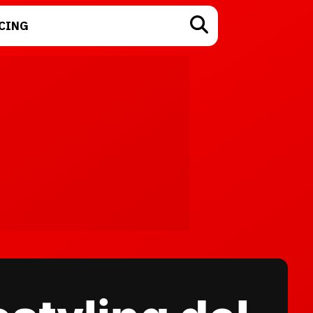
CING
TECNOLOGÍA