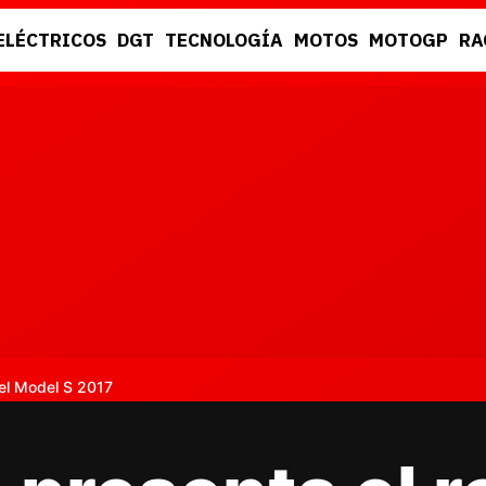
ELÉCTRICOS
DGT
TECNOLOGÍA
MOTOS
MOTOGP
RA
DGT
RACING
del Model S 2017