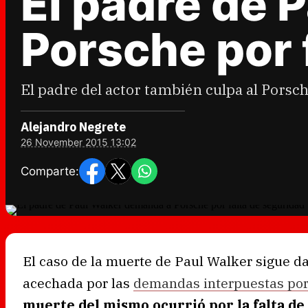
El padre de 
Porsche por 
El padre del actor también culpa al Porsch
Alejandro Negrete
26 November 2015 13:02
Comparte:
El caso de la muerte de Paul Walker sigue d
acechada por las
demandas interpuestas por l
muerte del mismo ocurrió por la falta de