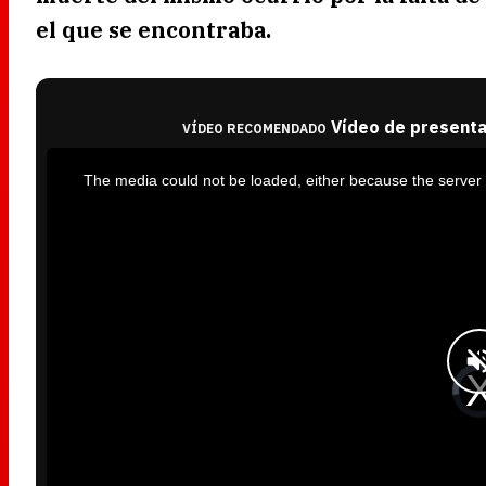
el que se encontraba.
Vídeo de presenta
VÍDEO RECOMENDADO
T
h
i
The media could not be loaded, either because the server 
s
i
s
a
m
o
d
a
l
w
i
n
d
o
w
.
V
i
d
e
o
P
l
a
y
e
r