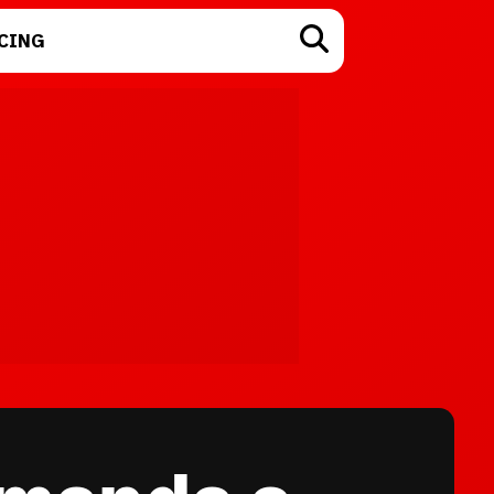
CING
TECNOLOGÍA