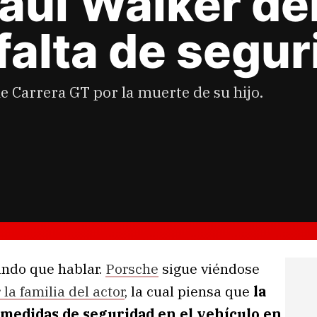
Paul Walker d
falta de segur
e Carrera GT por la muerte de su hijo.
ando que hablar.
Porsche
sigue viéndose
a familia del actor
, la cual piensa que
la
 medidas de seguridad en el vehículo en