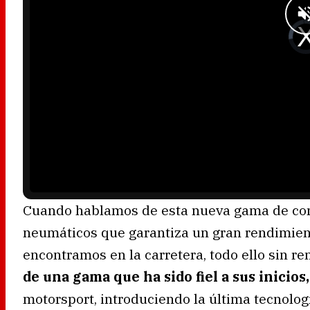
w
.
V
i
d
e
o
P
l
a
y
e
r
i
s
l
o
a
d
i
n
g
.
Cuando hablamos de esta nueva gama de co
neumáticos que garantiza un gran rendimient
encontramos en la carretera, todo ello sin 
de una gama que ha sido fiel a sus inicios,
motorsport, introduciendo la última tecnolo