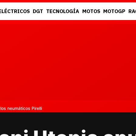
ELÉCTRICOS
DGT
TECNOLOGÍA
MOTOS
MOTOGP
RA
DGT
RACING
os neumáticos Pirelli