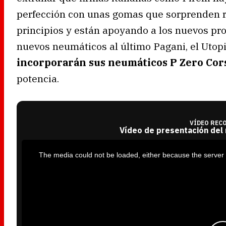
perfección con unas gomas que sorprenden re
principios y están apoyando a los nuevos pr
nuevos neumáticos al último Pagani, el Utop
incorporarán sus neumáticos P Zero Cor
potencia.
VÍDEO REC
Vídeo de presentación del
T
h
i
The media could not be loaded, either because the server 
s
i
s
a
m
o
d
a
l
w
i
n
d
o