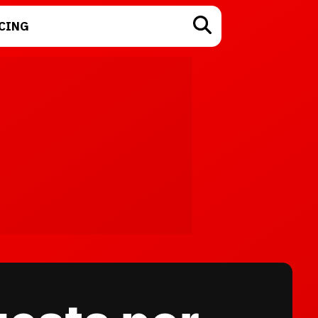
CING
TECNOLOGÍA