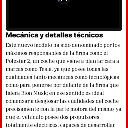
w
e
i
o
n
P
d
l
o
a
w
y
.
e
r
i
s
l
Mecánica y detalles técnicos
o
a
d
i
Este nuevo modelo ha sido denominado por los
n
g
.
máximos responsables de la firma como el
Polestar 2, un coche que viene a plantar cara a
marcas como Tesla, ya que posee todas las
cualidades tanto mecánicas como tecnológicas
como para ponerse por delante de la firma que
lidera Elon Musk; en ese sentido es ideal
comenzar a desglosar las cualidades del coche
precisamente con la parte motora del mismo, ya
que el vehículo posee dos propulsores
totalmente eléctricos, capaces de desarrollar