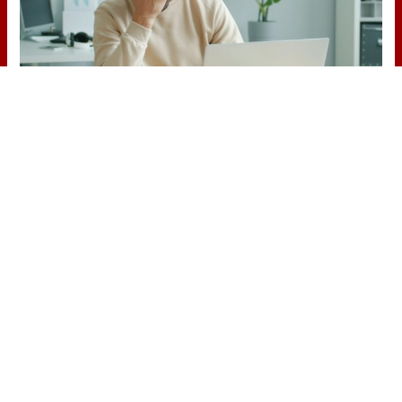
¿Te pasa esto?
6 señales claras de que necesitas
descansar más