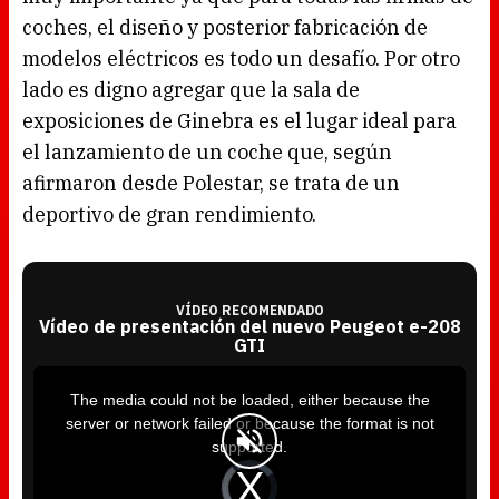
coches, el diseño y posterior fabricación de
modelos eléctricos es todo un desafío. Por otro
lado es digno agregar que la sala de
exposiciones de Ginebra es el lugar ideal para
el lanzamiento de un coche que, según
afirmaron desde Polestar, se trata de un
deportivo de gran rendimiento.
VÍDEO RECOMENDADO
Vídeo de presentación del nuevo Peugeot e-208
GTI
T
h
i
The media could not be loaded, either because the
s
i
server or network failed or because the format is not
s
a
supported.
m
o
d
V
a
i
l
d