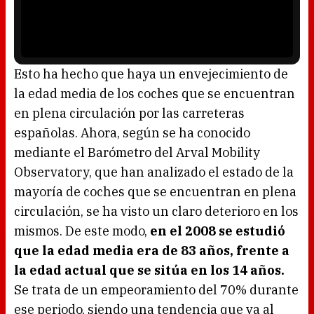
n
P
d
l
o
a
w
y
.
e
r
i
s
l
o
Esto ha hecho que haya un envejecimiento de
a
d
la edad media de los coches que se encuentran
i
n
g
en plena circulación por las carreteras
.
españolas. Ahora, según se ha conocido
mediante el Barómetro del Arval Mobility
Observatory, que han analizado el estado de la
mayoría de coches que se encuentran en plena
circulación, se ha visto un claro deterioro en los
mismos. De este modo,
en el 2008 se estudió
que la edad media era de 83 años, frente a
la edad actual que se sitúa en los 14 años.
Se trata de un empeoramiento del 70% durante
ese periodo, siendo una tendencia que va al