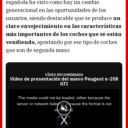
española ha visto como hay un cambio
generacional en las oportunidades de los
usuarios, siendo destacable que se produce
un
claro envejecimiento en las características
más importantes de los coches que se están
vendiendo,
apostando por ese tipo de coches
que son de segunda mano.
VÍDEO RECOMENDADO
Vídeo de presentación del nuevo Peugeot e-208
GTI
T
h
i
The media could not be loaded, either because the
s
i
server or network failed or because the format is not
s
a
supported.
m
o
d
V
a
i
l
d
w
e
i
o