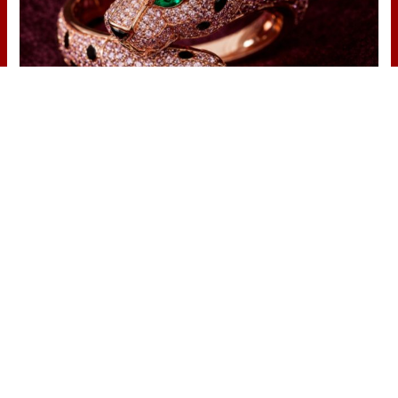
Lujo con carácter
Una joya para mujeres que no piden
permiso