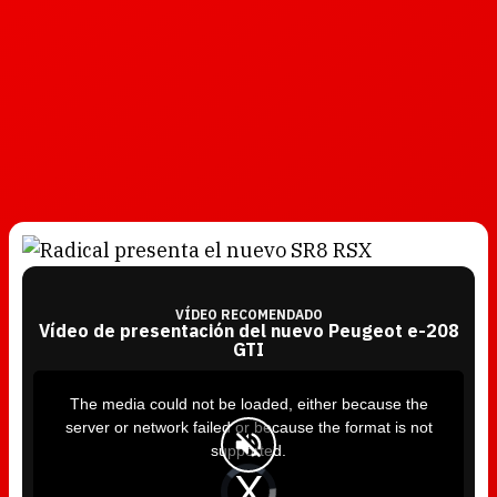
VÍDEO RECOMENDADO
Vídeo de presentación del nuevo Peugeot e-208
GTI
T
h
i
The media could not be loaded, either because the
s
i
server or network failed or because the format is not
s
a
supported.
m
o
d
V
a
i