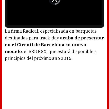
l
d
w
e
i
o
n
P
d
l
o
a
w
y
.
e
r
i
s
l
o
La firma Radical, especializada en barquetas
a
d
destinadas para track-day
acaba de presentar
i
n
g
en el Circuit de Barcelona su nuevo
.
modelo
, el SR8 RSX, que estará disponible a
principios del próximo año 2015.