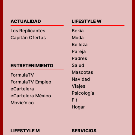
ACTUALIDAD
LIFESTYLE W
Los Replicantes
Bekia
Capitán Ofertas
Moda
Belleza
Pareja
Padres
Salud
ENTRETENIMIENTO
Mascotas
FormulaTV
Navidad
FormulaTV Empleo
Viajes
eCartelera
Psicología
eCartelera México
Fit
Movie'n'co
Hogar
LIFESTYLE M
SERVICIOS