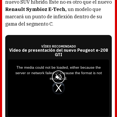
nuevo SUV híbrido. Este no es otro que el nuevo
Renault Symbioz E-Tech,
un modelo que
marcará un punto de inflexión dentro de su
gama del segmento C.
VÍDEO RECOMENDADO
Vídeo de presentación del nuevo Peugeot e-208
GTI
T
h
i
The media could not be loaded, either because the
s
i
server or network failed or because the format is not
s
a
supported.
m
o
d
V
a
i
l
d
w
e
i
o
n
P
d
l
o
a
w
y
.
e
r
i
s