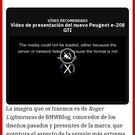
VÍDEO RECOMENDADO
Vídeo de presentación del nuevo Peugeot e-208
GTI
T
h
i
The media could not be loaded, either because the
s
i
server or network failed or because the format is not
s
a
supported.
m
o
d
V
a
i
l
d
w
e
i
o
n
P
d
l
o
a
w
y
.
e
r
i
s
l
o
La imagen que os traemos es de
Roger
a
d
Lighterness
de BMWBlog, conocedor de los
i
n
g
diseños pasados y presentes de la marca, que
.
aventura el aspecto de la versión más extrema