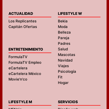
ACTUALIDAD
LIFESTYLE W
Los Replicantes
Bekia
Capitán Ofertas
Moda
Belleza
Pareja
Padres
Salud
ENTRETENIMIENTO
Mascotas
FormulaTV
Navidad
FormulaTV Empleo
Viajes
eCartelera
Psicología
eCartelera México
Fit
Movie'n'co
Hogar
LIFESTYLE M
SERVICIOS