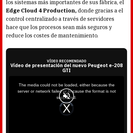
los sistemas más importantes de sus fábrica, el
Edge Cloud 4 Production,
donde gracias a el
control centralizado a través de servidores
hace que los procesos sean más seguros y
reduce los costes de mantenimiento.
VÍDEO RECOMENDADO
Vídeo de presentación del nuevo Peugeot e-208
GTI
T
h
i
The media could not be loaded, either because the
s
i
server or network failed or because the format is not
s
a
supported.
m
o
d
V
a
i
l
d
w
e
i
o
n
P
d
l
o
a
w
y
.
e