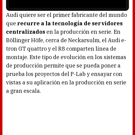
r
i
s
l
o
Audi quiere ser el primer fabricante del mundo
a
d
que
recurre a la tecnología de servidores
i
n
g
centralizados
en la producción en serie. En
.
Böllinger Höfe, cerca de Neckarsulm, el Audi e-
tron GT quattro y el R8 comparten línea de
montaje. Este tipo de evolución en los sistemas
de producción permite que se pueda poner a
prueba los proyectos del P-Lab y ensayar con
vistas a su aplicación en la producción en serie
a gran escala.