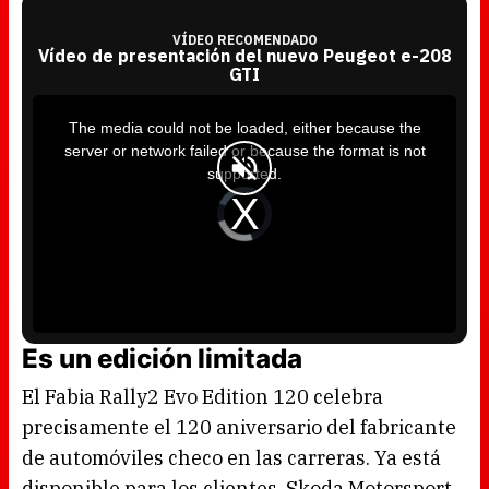
VÍDEO RECOMENDADO
Vídeo de presentación del nuevo Peugeot e-208
GTI
T
h
i
The media could not be loaded, either because the
s
i
server or network failed or because the format is not
s
a
supported.
m
o
d
V
a
i
l
d
w
e
i
o
n
P
d
l
o
a
w
y
.
e
r
i
s
l
Es un edición limitada
o
a
d
i
El Fabia Rally2 Evo Edition 120 celebra
n
g
.
precisamente el 120 aniversario del fabricante
de automóviles checo en las carreras. Ya está
disponible para los clientes, Skoda Motorsport