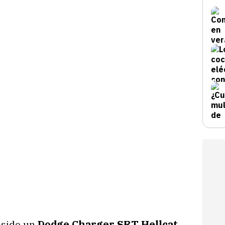
 sido un
Dodge Charger SRT Hellcat