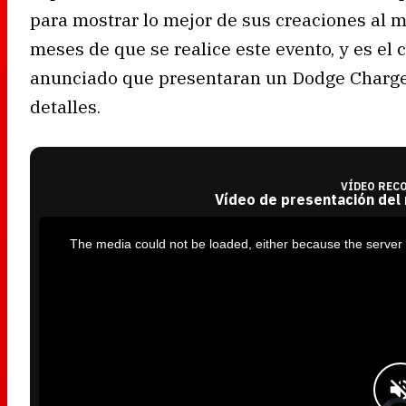
para mostrar lo mejor de sus creaciones al
meses de que se realice este evento, y es el
anunciado que presentaran un Dodge Charger 
detalles.
VÍDEO REC
Vídeo de presentación del
T
h
i
The media could not be loaded, either because the server 
s
i
s
a
m
o
d
a
l
w
i
n
d
o
w
.