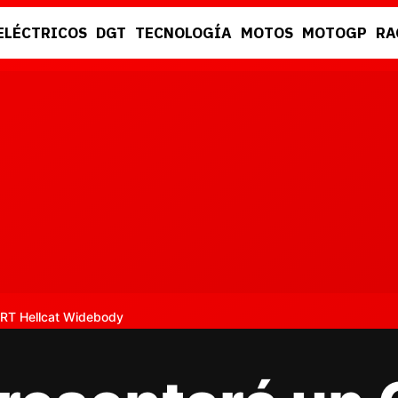
ELÉCTRICOS
DGT
TECNOLOGÍA
MOTOS
MOTOGP
RA
DGT
RACING
RT Hellcat Widebody