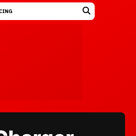
CING
TECNOLOGÍA