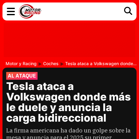
COCHES
ELÉCTRICOS
DGT
TECNOLOGÍA
MOTOS
MOTOGP
RACING
Motor y Racing
Coches
Tesla ataca a Volkswagen donde más le duele y anuncia la carga bidireccional
AL ATAQUE
Tesla ataca a
Volkswagen donde más
le duele y anuncia la
carga bidireccional
La firma americana ha dado un golpe sobre la
mesa y anuncia para el 2025 su primer