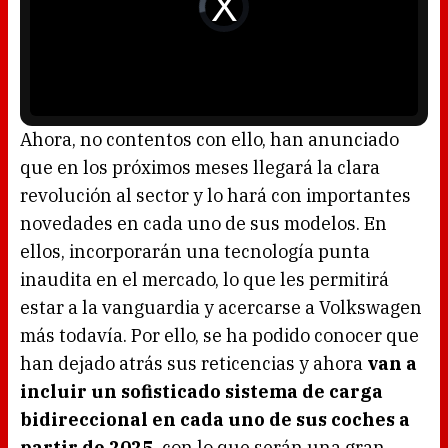
a
i
l
d
w
e
i
o
n
P
d
l
o
a
w
y
.
e
r
i
s
l
o
Ahora, no contentos con ello, han anunciado
a
d
que en los próximos meses llegará la clara
i
n
g
revolución al sector y lo hará con importantes
.
novedades en cada uno de sus modelos. En
ellos, incorporarán una tecnología punta
inaudita en el mercado, lo que les permitirá
estar a la vanguardia y acercarse a Volkswagen
más todavía. Por ello, se ha podido conocer que
han dejado atrás sus reticencias y ahora
van a
incluir un sofisticado sistema de carga
bidireccional en cada uno de sus coches a
partir de 2025,
con lo que serán una gran