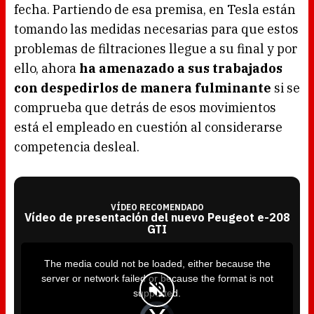
fecha. Partiendo de esa premisa, en Tesla están
tomando las medidas necesarias para que estos
problemas de filtraciones llegue a su final y por
ello, ahora
ha amenazado a sus trabajados
con despedirlos de manera fulminante
si se
comprueba que detrás de esos movimientos
está el empleado en cuestión al considerarse
competencia desleal.
VÍDEO RECOMENDADO
Vídeo de presentación del nuevo Peugeot e-208
GTI
T
h
i
The media could not be loaded, either because the
s
i
server or network failed or because the format is not
s
a
supported.
m
o
d
V