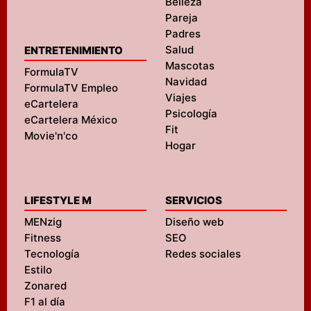
Belleza
Pareja
Padres
Salud
ENTRETENIMIENTO
Mascotas
FormulaTV
Navidad
FormulaTV Empleo
Viajes
eCartelera
Psicología
eCartelera México
Fit
Movie'n'co
Hogar
LIFESTYLE M
SERVICIOS
MENzig
Diseño web
Fitness
SEO
Tecnología
Redes sociales
Estilo
Zonared
F1 al día