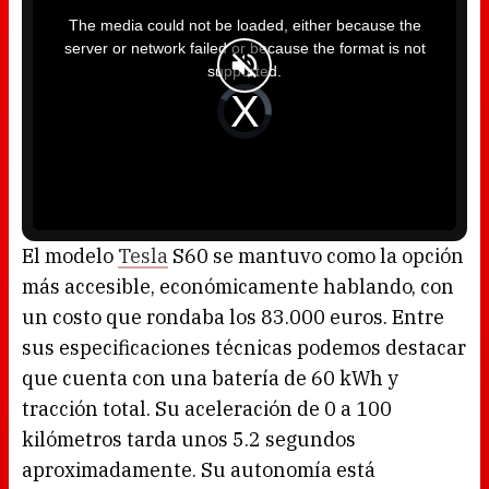
h
i
The media could not be loaded, either because the
s
i
server or network failed or because the format is not
s
a
supported.
m
o
d
V
a
i
l
d
w
e
i
o
n
P
d
l
o
a
w
y
.
e
r
i
s
l
o
El modelo
Tesla
S60 se mantuvo como la opción
a
d
más accesible, económicamente hablando, con
i
n
g
un costo que rondaba los 83.000 euros. Entre
.
sus especificaciones técnicas podemos destacar
que cuenta con una batería de 60 kWh y
tracción total. Su aceleración de 0 a 100
kilómetros tarda unos 5.2 segundos
aproximadamente. Su autonomía está