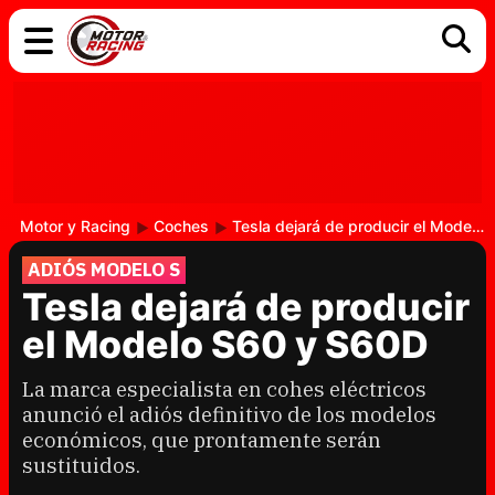
COCHES
ELÉCTRICOS
DGT
TECNOLOGÍA
MOTOS
MOTOGP
RACING
Motor y Racing
Coches
Tesla dejará de producir el Modelo S60 y S60D
ADIÓS MODELO S
Tesla dejará de producir
el Modelo S60 y S60D
La marca especialista en cohes eléctricos
anunció el adiós definitivo de los modelos
económicos, que prontamente serán
sustituidos.