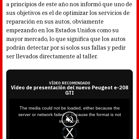
a principios de este año nos informó que uno de
sus objetivos es el de optimizar los servicios de
reparación en sus autos, obviamente
empezando en los Estados Unidos como su
mayor mercado, lo que significa que los autos
podrán detectar por si solos sus fallas y pedir
ser llevados directamente al taller.
VÍDEO RECOMENDADO
Vídeo de presentación del nuevo Peugeot e-208
GTI
T
h
i
The media could not be loaded, either because the
s
i
server or network failed or because the format is not
s
a
supported.
m
o
d
V
a
i
l
d
w
e