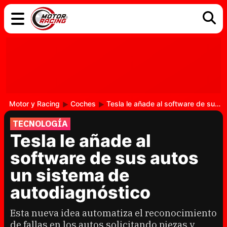
COCHES
ELÉCTRICOS
DGT
TECNOLOGÍA
MOTOS
MOTOGP
RACING
Motor y Racing
Coches
Tesla le añade al software de sus autos un sistema de autodiagnóstico
TECNOLOGÍA
Tesla le añade al
software de sus autos
un sistema de
autodiagnóstico
Esta nueva idea automatiza el reconocimiento
de fallas en los autos solicitando piezas y