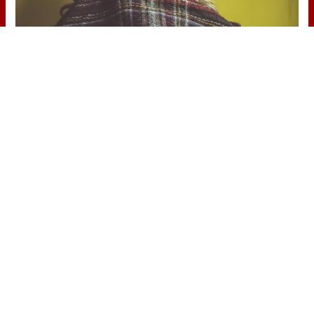
¿Notas más frío de noche?
La ciencia explica por qué sentimos
más frío al final del día