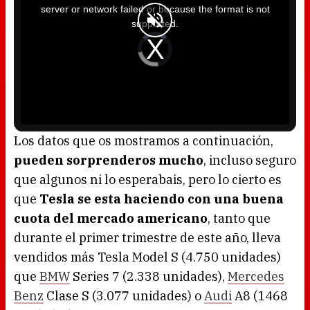
i
server or network failed or because the format is not
s
a
supported.
m
o
d
V
a
i
l
d
w
e
i
o
n
P
d
l
o
a
w
y
.
e
r
i
s
l
o
Los datos que os mostramos a continuación,
a
d
pueden sorprenderos mucho
, incluso seguro
i
n
g
que algunos ni lo esperabais, pero lo cierto es
.
que
Tesla se esta haciendo con una buena
cuota del mercado americano
, tanto que
durante el primer trimestre de este año, lleva
vendidos más Tesla Model S (4.750 unidades)
que
BMW
Series 7 (2.338 unidades),
Mercedes
Benz
Clase S (3.077 unidades) o
Audi
A8 (1468