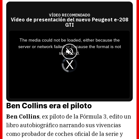
VÍDEO RECOMENDADO
Vídeo de presentación del nuevo Peugeot e-208
GTI
T
h
i
The media could not be loaded, either because the
s
i
server or network failed or because the format is not
s
a
supported.
m
o
d
V
a
i
l
d
w
e
i
o
n
P
d
l
o
a
w
y
.
e
r
i
s
l
Ben Collins era el piloto
o
a
d
i
Ben Collins
, ex piloto de la Fórmula 3, edito un
n
g
.
libro autobiográfico narrando sus vivencias
como probador de coches oficial de la serie y