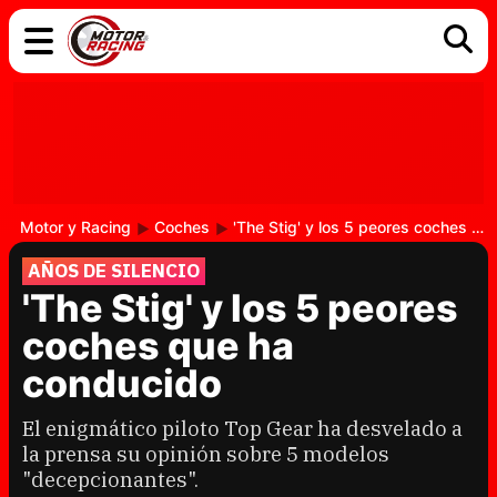
COCHES
ELÉCTRICOS
DGT
TECNOLOGÍA
MOTOS
MOTOGP
RACING
Motor y Racing
Coches
'The Stig' y los 5 peores coches que ha conducido
AÑOS DE SILENCIO
'The Stig' y los 5 peores
coches que ha
conducido
El enigmático piloto Top Gear ha desvelado a
la prensa su opinión sobre 5 modelos
"decepcionantes".