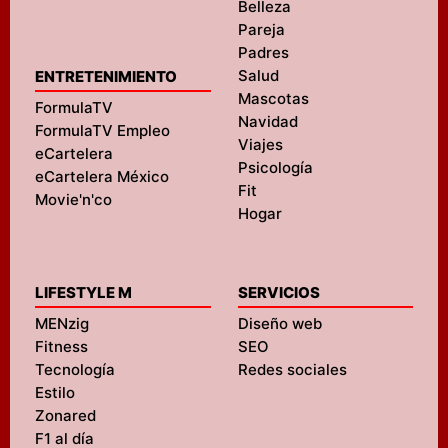
Belleza
Pareja
Padres
Salud
ENTRETENIMIENTO
Mascotas
FormulaTV
Navidad
FormulaTV Empleo
Viajes
eCartelera
Psicología
eCartelera México
Fit
Movie'n'co
Hogar
LIFESTYLE M
SERVICIOS
MENzig
Diseño web
Fitness
SEO
Tecnología
Redes sociales
Estilo
Zonared
F1 al día