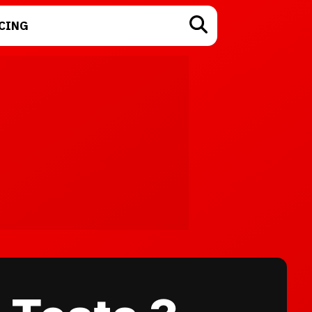
CING
TECNOLOGÍA