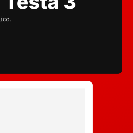
l Testa 3
ico.