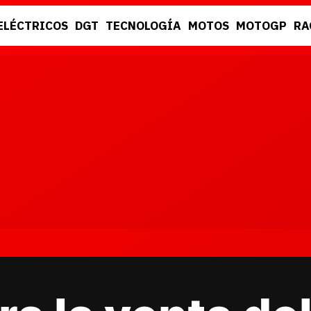
ELÉCTRICOS
DGT
TECNOLOGÍA
MOTOS
MOTOGP
RA
DGT
RACING