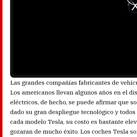
V
i
d
e
o
P
l
a
y
e
r
i
s
l
o
a
d
i
n
g
.
Las grandes compañías fabricantes de vehíc
Los americanos llevan algunos años en el dis
eléctricos, de hecho, se puede afirmar que s
dado su gran despliegue tecnológico y todos
cada modelo Tesla, su costo es bastante elev
gozaran de mucho éxito. Los coches Tesla s