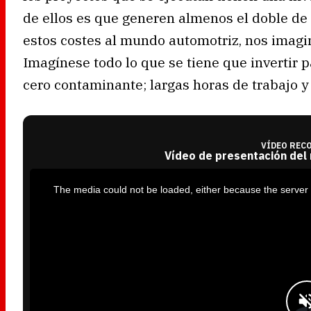
de ellos es que generen almenos el doble de 
estos costes al mundo automotriz, nos imagina
Imagínese todo lo que se tiene que invertir p
cero contaminante; largas horas de trabajo 
VÍDEO REC
Vídeo de presentación del
T
h
i
The media could not be loaded, either because the server 
s
i
s
a
m
o
d
a
l
w
i
n
d
o
w
.