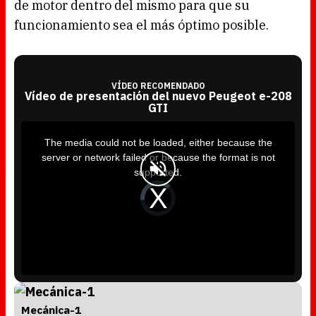
de motor dentro del mismo para que su
funcionamiento sea el más óptimo posible.
VÍDEO RECOMENDADO
Vídeo de presentación del nuevo Peugeot e-208
GTI
T
h
i
The media could not be loaded, either because the
s
i
server or network failed or because the format is not
s
a
supported.
m
o
d
V
a
i
l
d
w
e
i
o
n
P
d
l
o
a
w
y
.
e
r
i
s
l
o
a
d
Mecánica-1
i
n