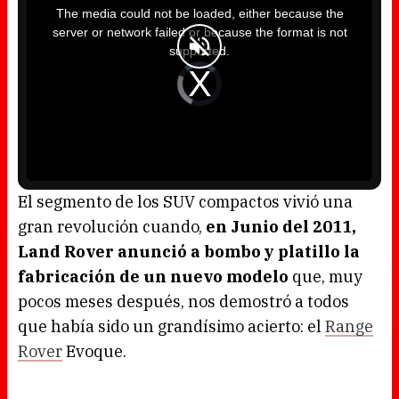
i
The media could not be loaded, either because the
s
i
server or network failed or because the format is not
s
a
supported.
m
o
d
V
a
i
l
d
w
e
i
o
n
P
d
l
o
a
w
y
.
e
r
i
s
l
o
El segmento de los SUV compactos vivió una
a
d
gran revolución cuando,
en Junio del 2011,
i
n
g
Land Rover anunció a bombo y platillo la
.
fabricación de un nuevo modelo
que, muy
pocos meses después, nos demostró a todos
que había sido un grandísimo acierto: el
Range
Rover
Evoque.