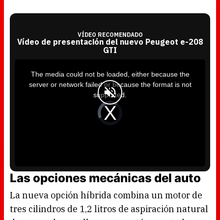
VÍDEO RECOMENDADO
Vídeo de presentación del nuevo Peugeot e-208
GTI
T
h
i
The media could not be loaded, either because the
s
i
server or network failed or because the format is not
s
a
supported.
m
o
d
V
a
i
l
d
w
e
i
o
n
P
d
l
o
a
w
y
.
e
r
i
s
l
Las opciones mecánicas del auto
o
a
d
i
La nueva opción híbrida combina un motor de
n
g
.
tres cilindros de 1,2 litros de aspiración natural