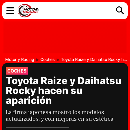
COCHES
ELÉCTRICOS
DGT
TECNOLOGÍA
MOTOS
MOTOGP
RACING
Motor y Racing
Coches
Toyota Raize y Daihatsu Rocky hacen su aparición
COCHES
Toyota Raize y Daihatsu
Rocky hacen su
aparición
La firma japonesa mostró los modelos
actualizados, y con mejoras en su estética.