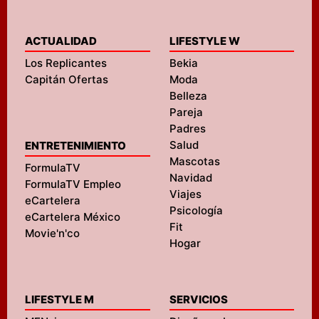
ACTUALIDAD
LIFESTYLE W
Los Replicantes
Bekia
Capitán Ofertas
Moda
Belleza
Pareja
Padres
Salud
ENTRETENIMIENTO
Mascotas
FormulaTV
Navidad
FormulaTV Empleo
Viajes
eCartelera
Psicología
eCartelera México
Fit
Movie'n'co
Hogar
LIFESTYLE M
SERVICIOS