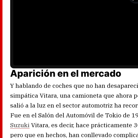
e
o
P
l
a
y
e
r
i
s
l
o
a
d
i
n
g
.
Aparición en el mercado
Y hablando de coches que no han desapareci
simpática Vitara, una camioneta que ahora 
salió a la luz en el sector automotriz ha rec
Fue en el Salón del Automóvil de Tokio de 1
Suzuki
Vitara, es decir, hace prácticamente 3
pero que en hechos, han conllevado complic