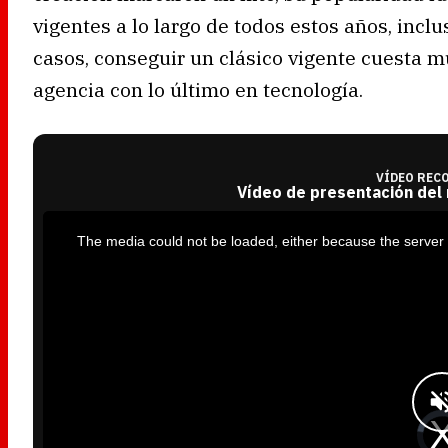
vigentes a lo largo de todos estos años, incl
casos, conseguir un clásico vigente cuesta
agencia con lo último en tecnología.
VÍDEO REC
Vídeo de presentación del
T
h
i
The media could not be loaded, either because the server 
s
i
s
a
m
o
d
a
l
w
i
n
d
o
w
.
V
i
d