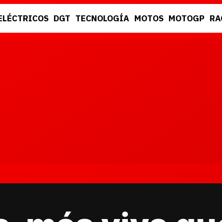
ELÉCTRICOS
DGT
TECNOLOGÍA
MOTOS
MOTOGP
RA
DGT
RACING