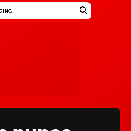
CING
TECNOLOGÍA