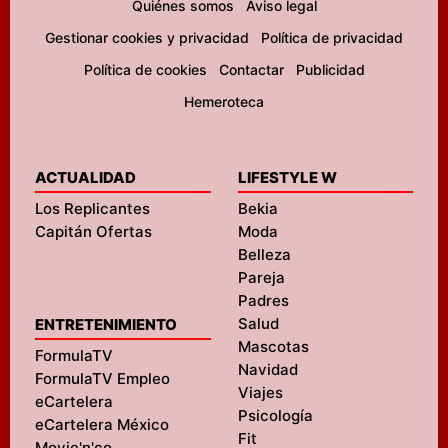
Quiénes somos
Aviso legal
Gestionar cookies y privacidad
Política de privacidad
Política de cookies
Contactar
Publicidad
Hemeroteca
ACTUALIDAD
LIFESTYLE W
Los Replicantes
Bekia
Capitán Ofertas
Moda
Belleza
Pareja
Padres
Salud
ENTRETENIMIENTO
Mascotas
FormulaTV
Navidad
FormulaTV Empleo
Viajes
eCartelera
Psicología
eCartelera México
Fit
Movie'n'co