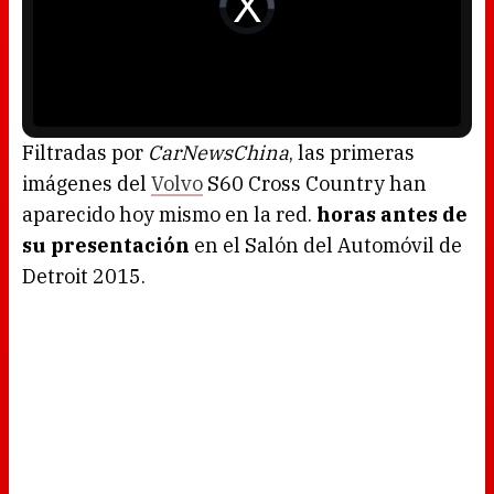
a
i
l
d
w
e
i
o
n
P
d
l
o
a
w
y
.
e
r
i
s
l
o
Filtradas por
CarNewsChina
, las primeras
a
d
imágenes del
Volvo
S60 Cross Country han
i
n
g
aparecido hoy mismo en la red.
horas antes de
.
su presentación
en el Salón del Automóvil de
Detroit 2015.