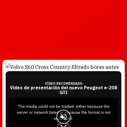
VÍDEO RECOMENDADO
Vídeo de presentación del nuevo Peugeot e-208
GTI
T
h
i
The media could not be loaded, either because the
s
i
server or network failed or because the format is not
s
a
supported.
m
o
d
V