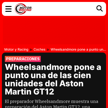
COCHES
ELÉCTRICOS
DGT
TECNOLOGÍA
MOTOS
MOTOGP
RACING
Motor y Racing
Coches
Wheelsandmore pone a punto una de las cien unidades del Aston Martin GT12
PREPARACIONES
Wheelsandmore pone a
punto una de las cien
unidades del Aston
Martin GT12
El preparador Wheelsandmore muestra una
preparación del Aston Martin GT12, una