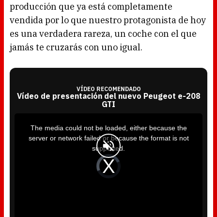
producción que ya está completamente
vendida por lo que nuestro protagonista de hoy
es una verdadera rareza, un coche con el que
jamás te cruzarás con uno igual.
VÍDEO RECOMENDADO
Vídeo de presentación del nuevo Peugeot e-208
GTI
T
h
i
The media could not be loaded, either because the
s
i
server or network failed or because the format is not
s
a
supported.
m
o
d
V
a
i
l
d
w
e
i
o
n
P
d
l
o
a
w
y
.
e
r
i