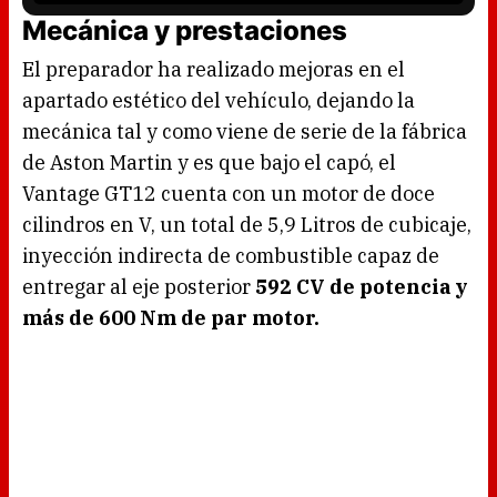
s
l
Mecánica y prestaciones
o
a
d
i
El preparador ha realizado mejoras en el
n
g
.
apartado estético del vehículo, dejando la
mecánica tal y como viene de serie de la fábrica
de Aston Martin y es que bajo el capó, el
Vantage GT12 cuenta con un motor de doce
cilindros en V, un total de 5,9 Litros de cubicaje,
inyección indirecta de combustible capaz de
entregar al eje posterior
592 CV de potencia y
más de 600 Nm de par motor.