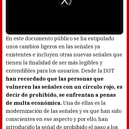
l
d
w
e
i
o
n
P
d
l
o
a
w
y
.
e
r
i
s
l
o
En este documento público se ha estipulado
a
d
unos cambios ligeros en las señales ya
i
n
g
existentes e incluyen otras nuevas señales que
.
tienen la finalidad de ser más legibles y
entendibles para los usuarios. Desde la DGT
han recordado que las personas que
vulneren las señales con un círculo rojo, es
decir de prohibido, se enfrentan a penas
de multa económica.
Una de ellas es la
modernización de las señales y es que han sido
conscientes en ese aspecto y por ello, han
introducido la señal de prohibido el paso a los