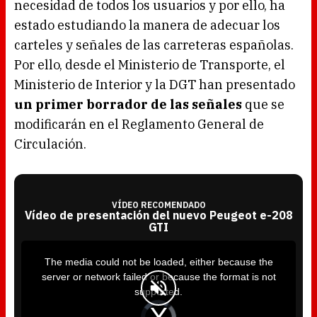
necesidad de todos los usuarios y por ello, ha
estado estudiando la manera de adecuar los
carteles y señales de las carreteras españolas.
Por ello, desde el Ministerio de Transporte, el
Ministerio de Interior y la DGT han presentado
un primer borrador de las señales
que se
modificarán en el Reglamento General de
Circulación.
VÍDEO RECOMENDADO
Vídeo de presentación del nuevo Peugeot e-208
GTI
T
h
i
The media could not be loaded, either because the
s
i
server or network failed or because the format is not
s
a
supported.
m
o
d
V
a
i