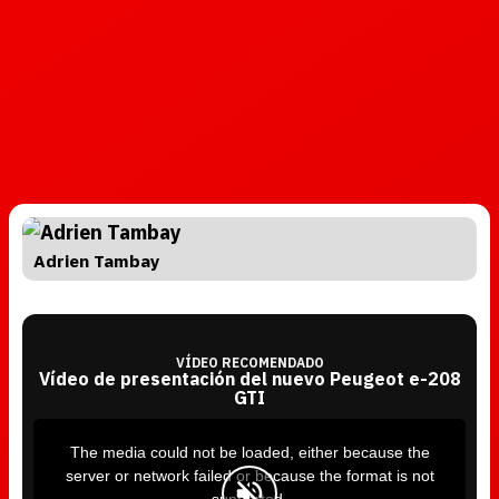
Adrien Tambay
VÍDEO RECOMENDADO
Vídeo de presentación del nuevo Peugeot e-208
GTI
T
h
i
The media could not be loaded, either because the
s
i
server or network failed or because the format is not
s
a