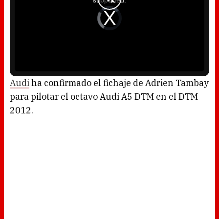
supported.
m
o
d
V
a
i
l
d
w
e
i
o
n
P
d
l
o
a
w
y
.
e
r
i
s
l
o
Audi
ha confirmado el fichaje de Adrien Tambay
a
d
para pilotar el octavo Audi A5 DTM en el DTM
i
n
g
2012.
.