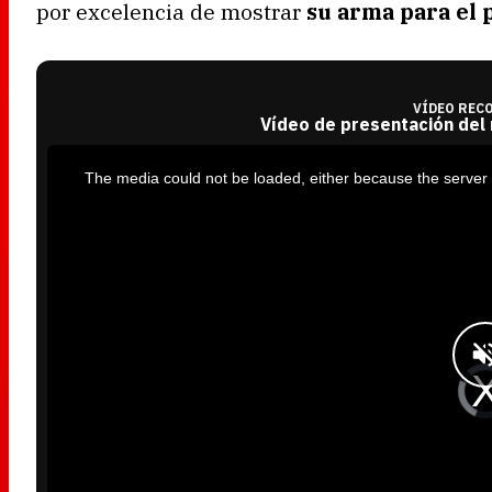
por excelencia de mostrar
su arma para el 
VÍDEO REC
Vídeo de presentación del
T
h
i
The media could not be loaded, either because the server 
s
i
s
a
m
o
d
a
l
w
i
n
d
o
w
.
V
i
d
e
o
P
l
a
y
e
r