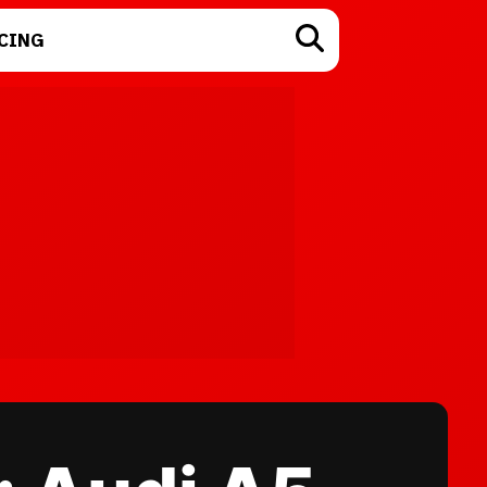
CING
TECNOLOGÍA