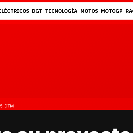
ELÉCTRICOS
DGT
TECNOLOGÍA
MOTOS
MOTOGP
RA
DGT
RACING
 A5-DTM