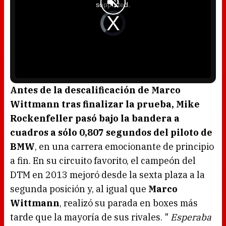
a
supported.
m
o
d
V
a
i
l
d
w
e
i
o
n
P
d
l
o
a
w
y
.
e
r
i
s
l
o
Antes de la descalificación de Marco
a
d
Wittmann tras finalizar la prueba, Mike
i
n
g
Rockenfeller pasó bajo la bandera a
.
cuadros a sólo 0,807 segundos del piloto de
BMW
, en una carrera emocionante de principio
a fin. En su circuito favorito, el campeón del
DTM en 2013 mejoró desde la sexta plaza a la
segunda posición y, al igual que
Marco
Wittmann
, realizó su parada en boxes más
tarde que la mayoría de sus rivales. "
Esperaba