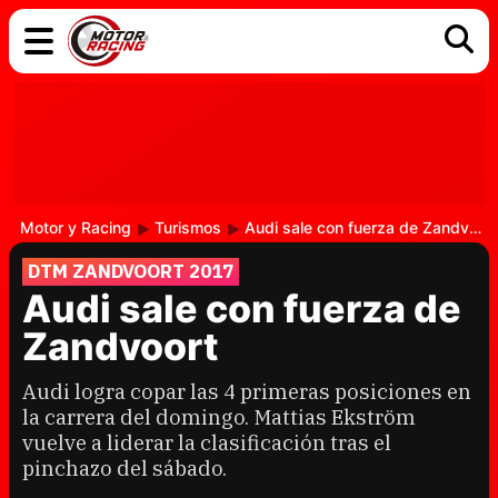
COCHES
ELÉCTRICOS
DGT
TECNOLOGÍA
MOTOS
MOTOGP
RACING
Motor y Racing
Turismos
Audi sale con fuerza de Zandvoort
DTM ZANDVOORT 2017
Audi sale con fuerza de
Zandvoort
Audi logra copar las 4 primeras posiciones en
la carrera del domingo. Mattias Ekström
vuelve a liderar la clasificación tras el
pinchazo del sábado.