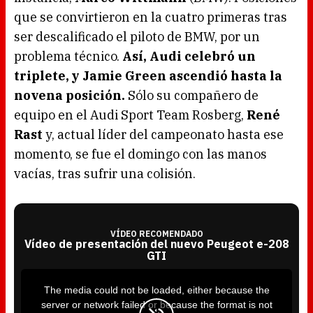
que se convirtieron en la cuatro primeras tras
ser descalificado el piloto de BMW, por un
problema técnico.
Así, Audi celebró un
triplete, y Jamie Green ascendió hasta la
novena posición.
Sólo su compañero de
equipo en el Audi Sport Team Rosberg,
René
Rast
y, actual líder del campeonato hasta ese
momento, se fue el domingo con las manos
vacías, tras sufrir una colisión.
VÍDEO RECOMENDADO
Vídeo de presentación del nuevo Peugeot e-208
GTI
T
h
i
The media could not be loaded, either because the
s
i
server or network failed or because the format is not
s