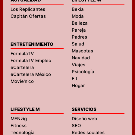
Los Replicantes
Bekia
Capitán Ofertas
Moda
Belleza
Pareja
Padres
Salud
ENTRETENIMIENTO
Mascotas
FormulaTV
Navidad
FormulaTV Empleo
Viajes
eCartelera
Psicología
eCartelera México
Fit
Movie'n'co
Hogar
LIFESTYLE M
SERVICIOS
MENzig
Diseño web
Fitness
SEO
Tecnología
Redes sociales