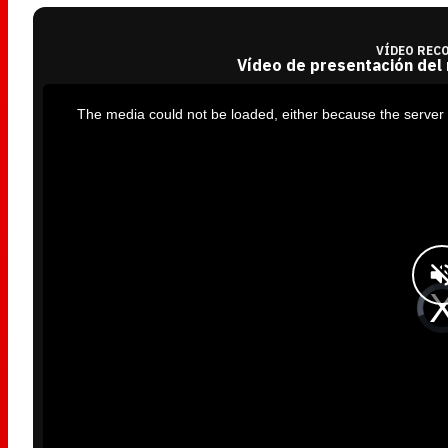
VÍDEO REC
Vídeo de presentación del
T
h
i
The media could not be loaded, either because the server 
s
i
s
a
m
o
d
a
l
w
i
n
d
o
w
.
V
i
d
e
o
P
l
a
y
e
r
i
s
l
o
a