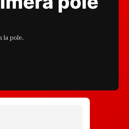
imera pole
 la pole.