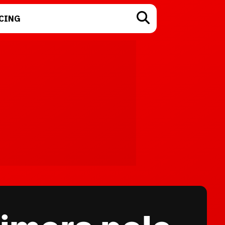
CING
TECNOLOGÍA