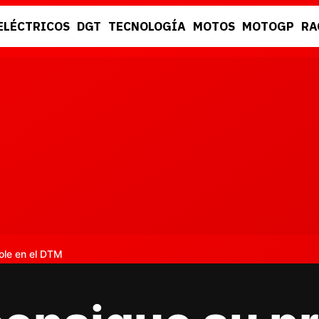
ELÉCTRICOS
DGT
TECNOLOGÍA
MOTOS
MOTOGP
RA
DGT
RACING
ole en el DTM