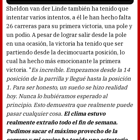
s
l
o
Sheldon van der Linde también ha tenido que
a
d
intentar varios intentos, a él le han hecho falta
i
n
g
26 carreras para su primera victoria, una pole y
.
un podio. A pesar de lograr salir desde la pole
en una ocasión, la victoria ha tenido que ser
partiendo desde la decimocuarta posición, lo
cual ha hecho más emocionante la primera
victoria. "
Es increíble. Empezamos desde la 14
posición de la parrilla y llegué hasta la posición
1. Para ser honesto, un sueño se hizo realidad
hoy. Nunca lo hubiéramos esperado al
principio. Esto demuestra que realmente puede
pasar cualquier cosa.
El clima estuvo
realmente extraño todo el fin de semana.
Pudimos sacar el máximo provecho de la
carrera y mi equipo ha tenido una estrategia