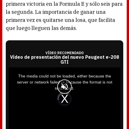
primera victoria en la Formula E y sólo seis para
la segunda. La importancia de ganar una
primera vez es quitarse una losa, que facilita
que luego lleguen las demás.
VÍDEO RECOMENDADO
Vídeo de presentación del nuevo Peugeot e-208
GTI
T
h
i
The media could not be loaded, either because the
s
i
server or network failed or because the format is not
s
a
supported.
m
o
d
V
a
i
l
d
w
e
i
o
n
P
d
l
o
a
w
y
.
e
r
i