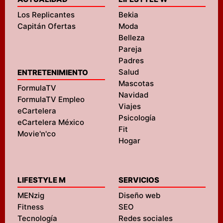
Los Replicantes
Bekia
Capitán Ofertas
Moda
Belleza
Pareja
Padres
Salud
ENTRETENIMIENTO
Mascotas
FormulaTV
Navidad
FormulaTV Empleo
Viajes
eCartelera
Psicología
eCartelera México
Fit
Movie'n'co
Hogar
LIFESTYLE M
SERVICIOS
MENzig
Diseño web
Fitness
SEO
Tecnología
Redes sociales