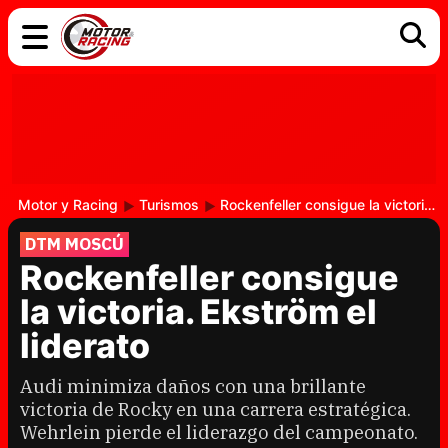
COCHES
ELÉCTRICOS
DGT
TECNOLOGÍA
MOTOS
MOTOGP
RACING
Motor y Racing
Turismos
Rockenfeller consigue la victoria. Ekström el liderato
DTM MOSCÚ
Rockenfeller consigue
la victoria. Ekström el
liderato
Audi minimiza daños con una brillante
victoria de Rocky en una carrera estratégica.
Wehrlein pierde el liderazgo del campeonato.