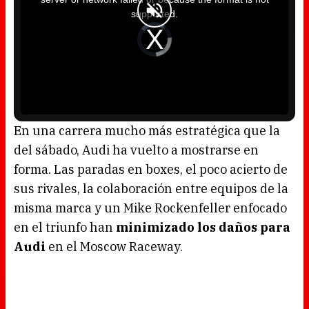
s
a
supported.
m
o
d
V
a
i
l
d
w
e
i
o
n
P
d
l
o
a
w
y
.
e
r
i
s
l
o
En una carrera mucho más estratégica que la
a
d
del sábado, Audi ha vuelto a mostrarse en
i
n
g
forma. Las paradas en boxes, el poco acierto de
.
sus rivales, la colaboración entre equipos de la
misma marca y un Mike Rockenfeller enfocado
en el triunfo han
minimizado los daños para
Audi
en el Moscow Raceway.