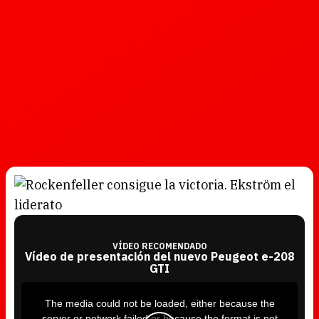
VÍDEO RECOMENDADO
Vídeo de presentación del nuevo Peugeot e-208
GTI
T
h
i
The media could not be loaded, either because the
s
i
server or network failed or because the format is not