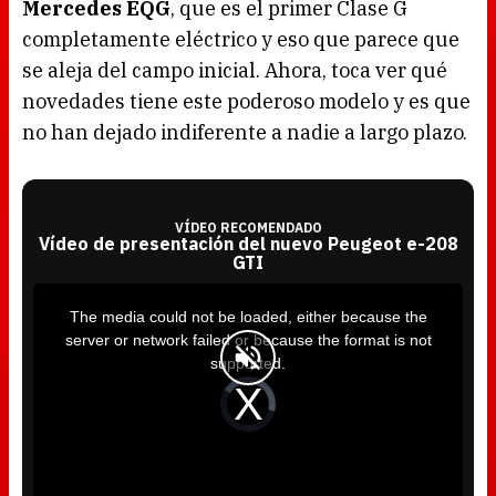
Mercedes EQG
, que es el primer Clase G
completamente eléctrico y eso que parece que
se aleja del campo inicial. Ahora, toca ver qué
novedades tiene este poderoso modelo y es que
no han dejado indiferente a nadie a largo plazo.
VÍDEO RECOMENDADO
Vídeo de presentación del nuevo Peugeot e-208
GTI
T
h
i
The media could not be loaded, either because the
s
i
server or network failed or because the format is not
s
a
supported.
m
o
d
V
a
i
l
d
w
e
i
o
n
P
d
l
o
a
w
y
.
e