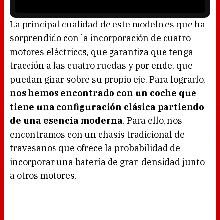
r
i
s
l
o
La principal cualidad de este modelo es que ha
a
d
sorprendido con la incorporación de cuatro
i
n
g
motores eléctricos, que garantiza que tenga
.
tracción a las cuatro ruedas y por ende, que
puedan girar sobre su propio eje. Para lograrlo,
nos hemos encontrado con un coche que
tiene una configuración clásica partiendo
de una esencia moderna
. Para ello, nos
encontramos con un chasis tradicional de
travesaños que ofrece la probabilidad de
incorporar una batería de gran densidad junto
a otros motores.