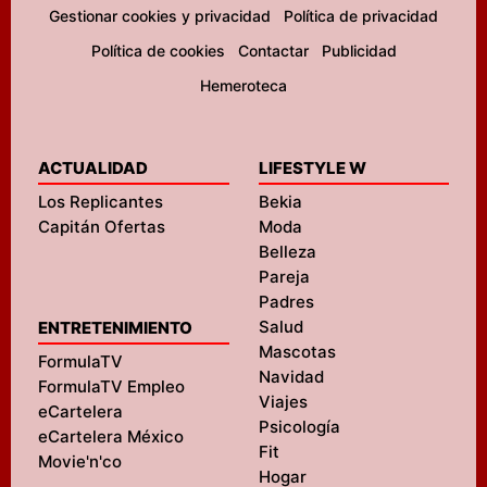
Gestionar cookies y privacidad
Política de privacidad
Política de cookies
Contactar
Publicidad
Hemeroteca
ACTUALIDAD
LIFESTYLE W
Los Replicantes
Bekia
Capitán Ofertas
Moda
Belleza
Pareja
Padres
Salud
ENTRETENIMIENTO
Mascotas
FormulaTV
Navidad
FormulaTV Empleo
Viajes
eCartelera
Psicología
eCartelera México
Fit
Movie'n'co
Hogar