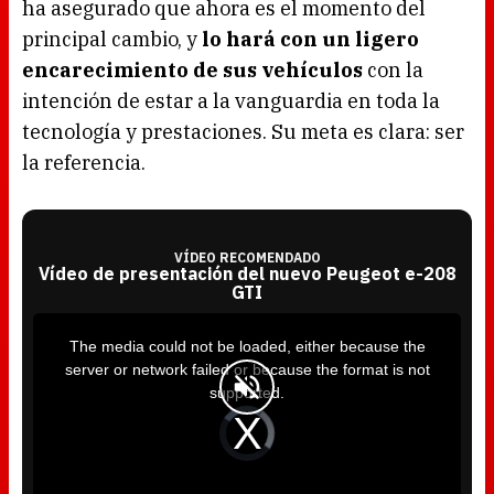
ha asegurado que ahora es el momento del
principal cambio, y
lo hará con un ligero
encarecimiento de sus vehículos
con la
intención de estar a la vanguardia en toda la
tecnología y prestaciones. Su meta es clara: ser
la referencia.
VÍDEO RECOMENDADO
Vídeo de presentación del nuevo Peugeot e-208
GTI
T
h
i
The media could not be loaded, either because the
s
i
server or network failed or because the format is not
s
a
supported.
m
o
d
V
a
i
l
d
w
e
i
o
n
P
d
l