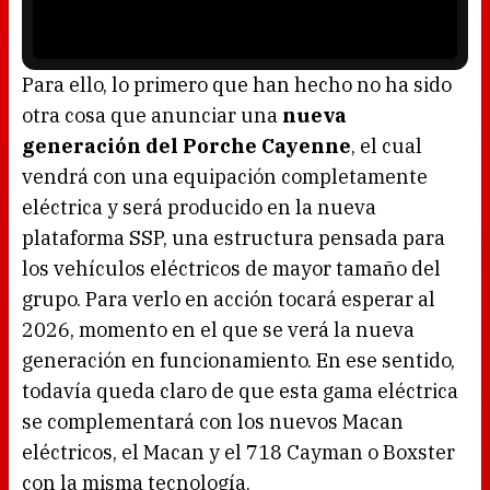
o
a
w
y
.
e
r
i
s
l
o
Para ello, lo primero que han hecho no ha sido
a
d
otra cosa que anunciar una
nueva
i
n
g
generación del Porche Cayenne
, el cual
.
vendrá con una equipación completamente
eléctrica y será producido en la nueva
plataforma SSP, una estructura pensada para
los vehículos eléctricos de mayor tamaño del
grupo. Para verlo en acción tocará esperar al
2026, momento en el que se verá la nueva
generación en funcionamiento. En ese sentido,
todavía queda claro de que esta gama eléctrica
se complementará con los nuevos Macan
eléctricos, el Macan y el 718 Cayman o Boxster
con la misma tecnología.