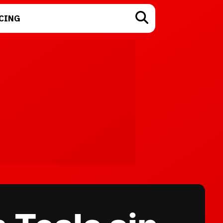
CING
TECNOLOGÍA