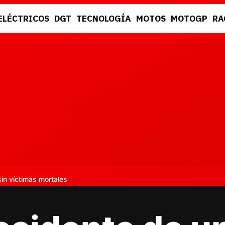
ELÉCTRICOS
DGT
TECNOLOGÍA
MOTOS
MOTOGP
RA
DGT
RACING
sin víctimas mortales