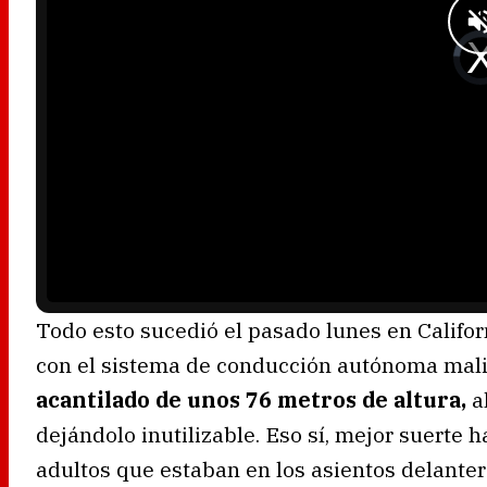
w
.
V
i
d
e
o
P
l
a
y
e
r
i
s
l
o
a
d
i
n
g
.
Todo esto sucedió el pasado lunes en Califo
con el sistema de conducción autónoma malin
acantilado de unos 76 metros de altura,
a
dejándolo inutilizable. Eso sí, mejor suerte h
adultos que estaban en los asientos delante