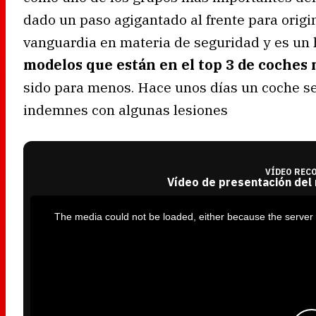
dado un paso agigantado al frente para origi
vanguardia en materia de seguridad y es un
modelos que están en el top 3 de coches
sido para menos. Hace unos días un coche se 
indemnes con algunas lesiones
VÍDEO REC
Vídeo de presentación del
T
h
i
The media could not be loaded, either because the server 
s
i
s
a
m
o
d
a
l
w
i
n
d
o