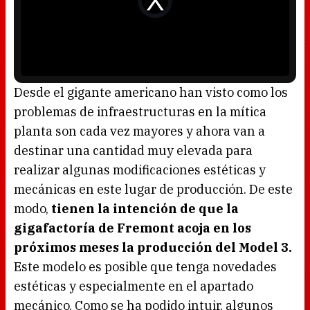
l
d
w
e
i
o
n
P
d
l
o
a
w
y
.
e
r
i
s
l
o
Desde el gigante americano han visto como los
a
d
problemas de infraestructuras en la mítica
i
n
g
planta son cada vez mayores y ahora van a
.
destinar una cantidad muy elevada para
realizar algunas modificaciones estéticas y
mecánicas en este lugar de producción. De este
modo,
tienen la intención de que la
gigafactoría de Fremont acoja en los
próximos meses la producción del Model 3.
Este modelo es posible que tenga novedades
estéticas y especialmente en el apartado
mecánico. Como se ha podido intuir, algunos