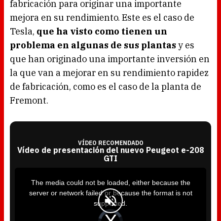
fabricación para originar una importante
mejora en su rendimiento. Este es el caso de
Tesla,
que ha visto como tienen un
problema en algunas de sus plantas
y es
que han originado una importante inversión en
la que van a mejorar en su rendimiento rapidez
de fabricación, como es el caso de la planta de
Fremont.
VÍDEO RECOMENDADO
Vídeo de presentación del nuevo Peugeot e-208
GTI
T
h
i
The media could not be loaded, either because the
s
i
server or network failed or because the format is not
s
a
supported.
m
o
d
V
a
i