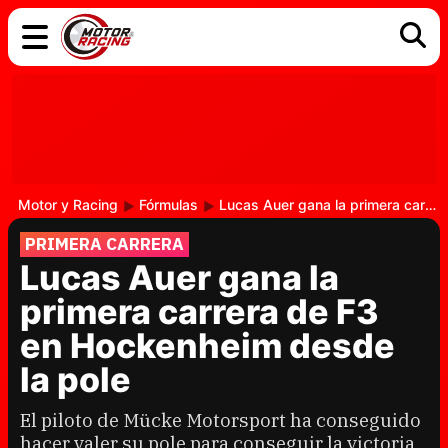
COCHES
ELÉCTRICOS
DGT
TECNOLOGÍA
MOTOS
MOTOGP
RACING
Motor y Racing
Fórmulas
Lucas Auer gana la primera carrera de F3 en Hockenheim desde la pole
PRIMERA CARRERA
Lucas Auer gana la
primera carrera de F3
en Hockenheim desde
la pole
El piloto de Mücke Motorsport ha conseguido
hacer valer su pole para conseguir la victoria