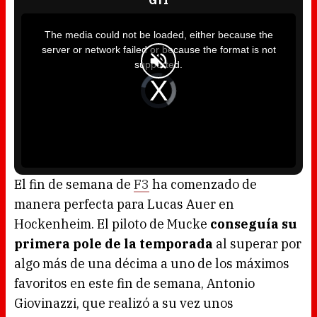
GTI
T
h
i
The media could not be loaded, either because the
s
i
server or network failed or because the format is not
s
a
supported.
m
o
d
V
a
i
l
d
w
e
i
o
n
P
d
l
o
a
w
y
.
e
r
i
s
l
o
El fin de semana de
F3
ha comenzado de
a
d
manera perfecta para Lucas Auer en
i
n
g
Hockenheim. El piloto de Mucke
conseguía su
.
primera pole de la temporada
al superar por
algo más de una décima a uno de los máximos
favoritos en este fin de semana, Antonio
Giovinazzi, que realizó a su vez unos