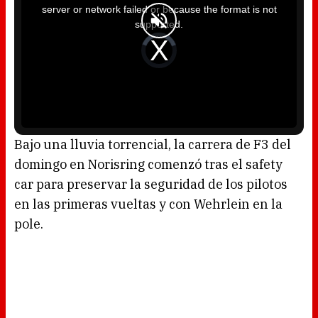
i
server or network failed or because the format is not
s
a
supported.
m
o
d
V
a
i
l
d
w
e
i
o
n
P
d
l
o
a
w
y
.
e
r
i
s
l
o
Bajo una lluvia torrencial, la carrera de F3 del
a
d
domingo en Norisring comenzó tras el safety
i
n
g
car para preservar la seguridad de los pilotos
.
en las primeras vueltas y con Wehrlein en la
pole.