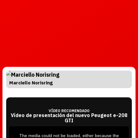
Marciello Norisring
VÍDEO RECOMENDADO
Vídeo de presentación del nuevo Peugeot e-208
GTI
T
h
i
The media could not be loaded, either because the
s