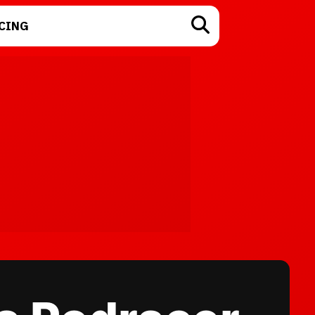
CING
TECNOLOGÍA