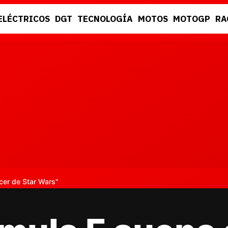
ELÉCTRICOS
DGT
TECNOLOGÍA
MOTOS
MOTOGP
RA
DGT
RACING
cer de Star Wars"