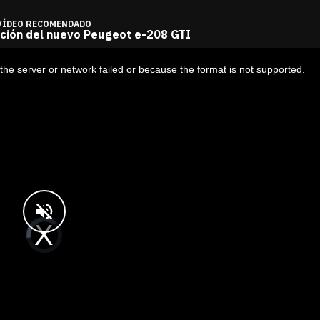
VÍDEO RECOMENDADO
ción del nuevo Peugeot e-208 GTI
he server or network failed or because the format is not supported.
V
i
d
e
o
P
l
a
y
e
r
i
s
l