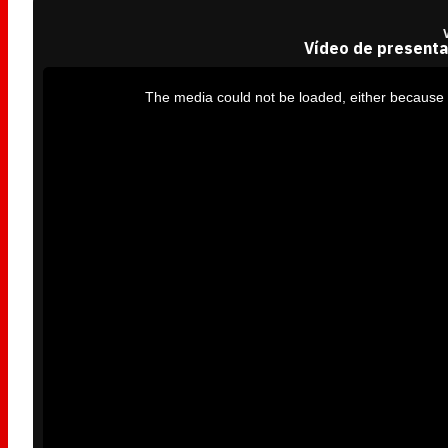
Vídeo de presenta
T
h
i
The media could not be loaded, either because t
s
i
s
a
m
o
d
a
l
w
i
n
d
o
w
.