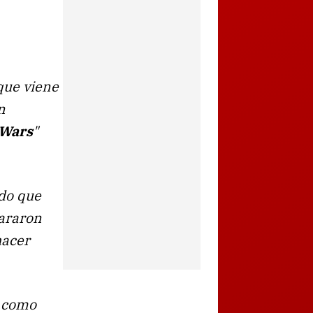
que viene
n
 Wars
"
ido que
lararon
hacer
s como