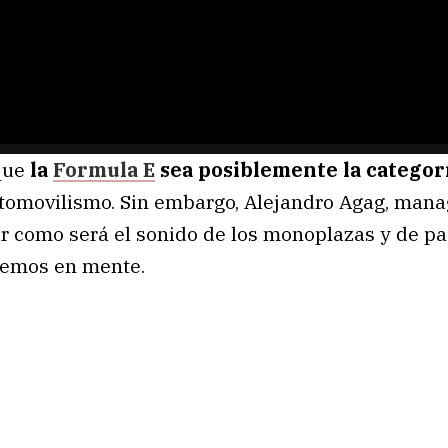
o
a
d
i
n
g
.
 que
la
Formula E
sea posiblemente la categor
tomovilismo. Sin embargo, Alejandro Agag, mana
ar como será el sonido de los monoplazas y de p
nemos en mente.