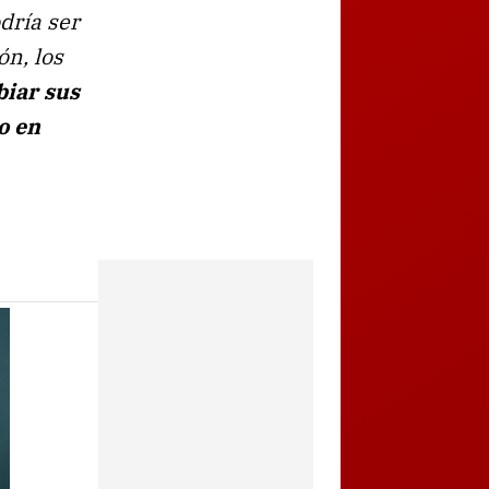
dría ser
ón, los
iar sus
o en