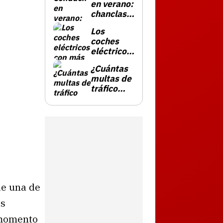
en verano:
chanclas,
gafas de
Los
sol y cómo
coches
puede
eléctricos
multarte
con más
la DGT
¿Cuántas
autonomía
multas de
en 2025
tráfico
pone la
DGT y
cuánto
ingresa
por ellas?
de una de
os
 momento