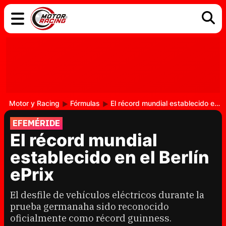
COCHES
ELÉCTRICOS
DGT
TECNOLOGÍA
MOTOS
MOTOGP
RACING
Motor y Racing
Fórmulas
El récord mundial establecido en el Berlín ePrix
EFEMÉRIDE
El récord mundial
establecido en el Berlín
ePrix
El desfile de vehículos eléctricos durante la
prueba germanaha sido reconocido
oficialmente como récord guinness.