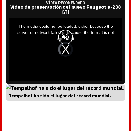
VÍDEO RECOMENDADO
Vídeo de presentación del nuevo Peugeot e-208
GTI
T
h
i
The media could not be loaded, either because the
s
i
server or network failed or because the format is not
s
a
supported.
m
o
d
V
a
i
l
d
w
e
i
o
n
P
d
l
o
a
w
y
.
e
r
i
s
l
o
a
d
Tempelhof ha sido el lugar del récord mundial.
i
n
g
.