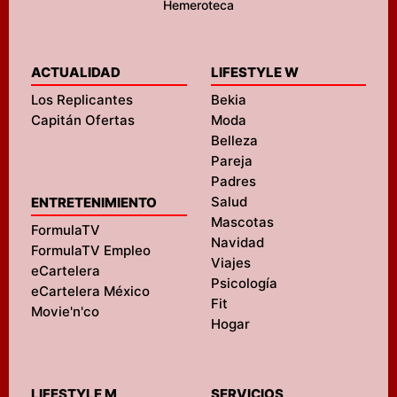
Hemeroteca
ACTUALIDAD
LIFESTYLE W
Los Replicantes
Bekia
Capitán Ofertas
Moda
Belleza
Pareja
Padres
Salud
ENTRETENIMIENTO
Mascotas
FormulaTV
Navidad
FormulaTV Empleo
Viajes
eCartelera
Psicología
eCartelera México
Fit
Movie'n'co
Hogar
LIFESTYLE M
SERVICIOS