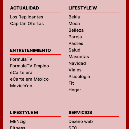
ACTUALIDAD
LIFESTYLE W
Los Replicantes
Bekia
Capitán Ofertas
Moda
Belleza
Pareja
Padres
Salud
ENTRETENIMIENTO
Mascotas
FormulaTV
Navidad
FormulaTV Empleo
Viajes
eCartelera
Psicología
eCartelera México
Fit
Movie'n'co
Hogar
LIFESTYLE M
SERVICIOS
MENzig
Diseño web
Fitness
SEO