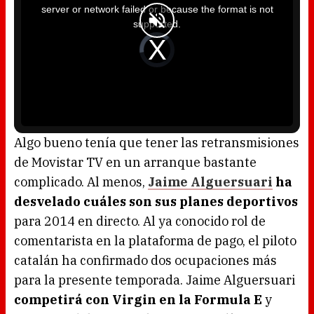
i
server or network failed or because the format is not
s
a
supported.
m
o
d
V
a
i
l
d
w
e
i
o
n
P
d
l
o
a
w
y
.
e
r
i
s
l
o
Algo bueno tenía que tener las retransmisiones
a
d
de Movistar TV en un arranque bastante
i
n
g
complicado. Al menos,
Jaime Alguersuari
ha
.
desvelado cuáles son sus planes deportivos
para 2014 en directo. Al ya conocido rol de
comentarista en la plataforma de pago, el piloto
catalán ha confirmado dos ocupaciones más
para la presente temporada. Jaime Alguersuari
competirá con Virgin en la Formula E
y