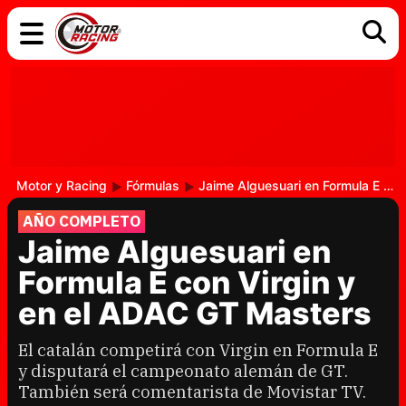
COCHES
ELÉCTRICOS
DGT
TECNOLOGÍA
MOTOS
MOTOGP
RACING
Motor y Racing
Fórmulas
Jaime Alguesuari en Formula E con Virgin y en el ADAC GT Masters
AÑO COMPLETO
Jaime Alguesuari en
Formula E con Virgin y
en el ADAC GT Masters
El catalán competirá con Virgin en Formula E
y disputará el campeonato alemán de GT.
También será comentarista de Movistar TV.