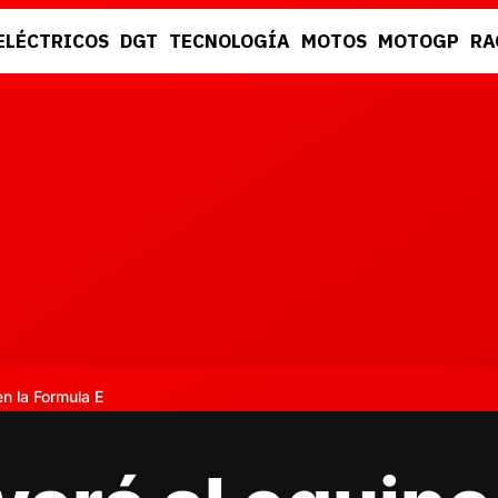
ELÉCTRICOS
DGT
TECNOLOGÍA
MOTOS
MOTOGP
RA
DGT
RACING
n la Formula E