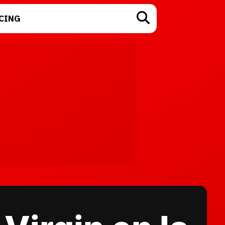
CING
TECNOLOGÍA