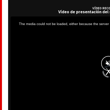
VÍDEO REC
Vídeo de presentación del
T
h
i
The media could not be loaded, either because the server 
s
i
s
a
m
o
d
a
l
w
i
n
d
o
w
.
V
i
d
e
o
P
l
a
y
e
r
i
s
l
o
a
d
i