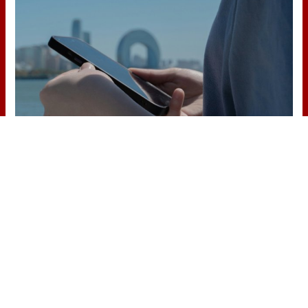
¿Sabes qué baja tu ánimo?
¿Te notas más irritable últimamente?
Puede ser por este hábito