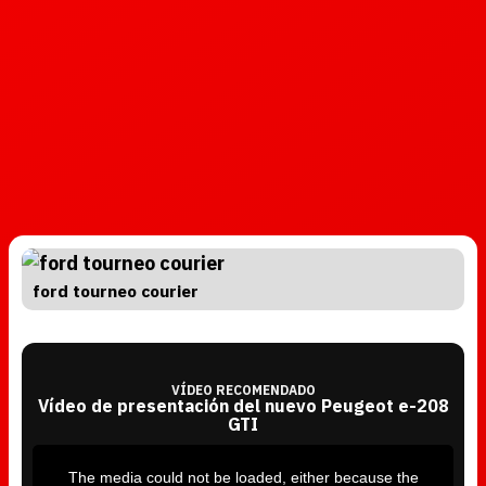
ford tourneo courier
VÍDEO RECOMENDADO
Vídeo de presentación del nuevo Peugeot e-208
GTI
T
h
i
The media could not be loaded, either because the
s