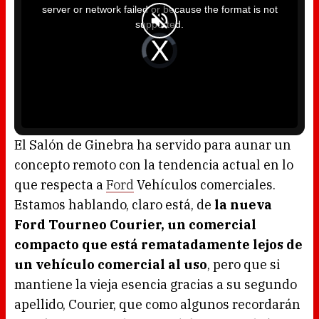
i
server or network failed or because the format is not
s
a
supported.
m
o
d
V
a
i
l
d
w
e
i
o
n
P
d
l
o
a
w
y
.
e
r
i
s
l
o
El Salón de Ginebra ha servido para aunar un
a
d
concepto remoto con la tendencia actual en lo
i
n
g
que respecta a
Ford
Vehículos comerciales.
.
Estamos hablando, claro está, de
la nueva
Ford Tourneo Courier, un comercial
compacto que está rematadamente lejos de
un vehículo comercial al uso
, pero que si
mantiene la vieja esencia gracias a su segundo
apellido, Courier, que como algunos recordarán