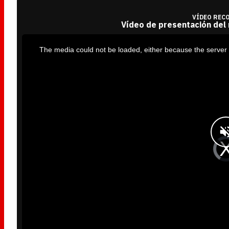
VÍDEO REC
Vídeo de presentación del
T
h
i
The media could not be loaded, either because the server 
s
i
s
a
m
o
d
a
l
w
i
n
d
o
w
.
V
i
d
e
o
P
l
a
y
e
r
i
s
l
o
a
d
i