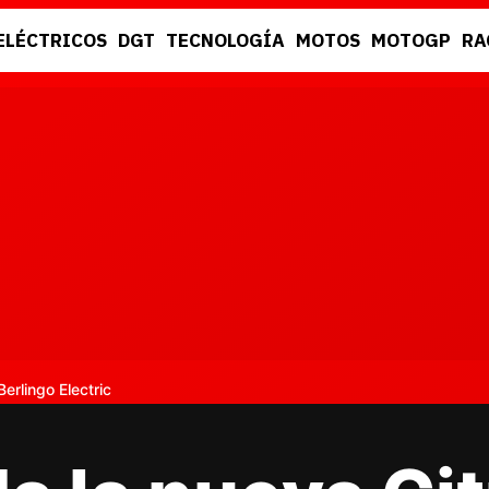
ELÉCTRICOS
DGT
TECNOLOGÍA
MOTOS
MOTOGP
RA
DGT
RACING
erlingo Electric