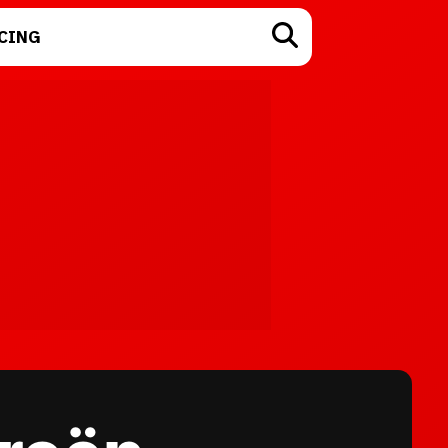
CING
TECNOLOGÍA