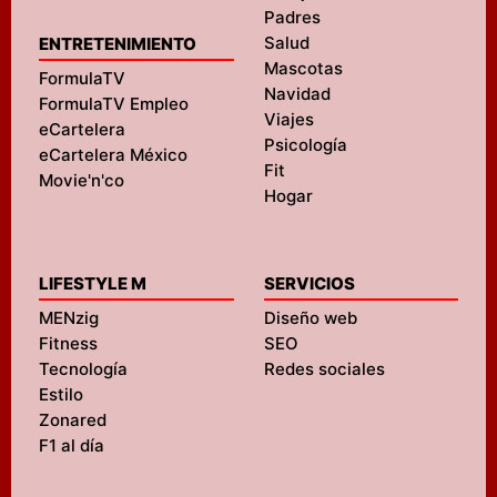
Padres
Salud
ENTRETENIMIENTO
Mascotas
FormulaTV
Navidad
FormulaTV Empleo
Viajes
eCartelera
Psicología
eCartelera México
Fit
Movie'n'co
Hogar
LIFESTYLE M
SERVICIOS
MENzig
Diseño web
Fitness
SEO
Tecnología
Redes sociales
Estilo
Zonared
F1 al día