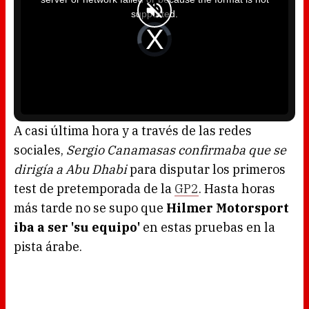
s
a
supported.
m
o
d
V
a
i
l
d
w
e
i
o
n
P
d
l
o
a
w
y
.
e
r
i
s
l
o
A casi última hora y a través de las redes
a
d
sociales,
Sergio Canamasas confirmaba que se
i
n
g
dirigía a Abu Dhabi
para disputar los primeros
.
test de pretemporada de la
GP2
. Hasta horas
más tarde no se supo que
Hilmer Motorsport
iba a ser 'su equipo'
en estas pruebas en la
pista árabe.