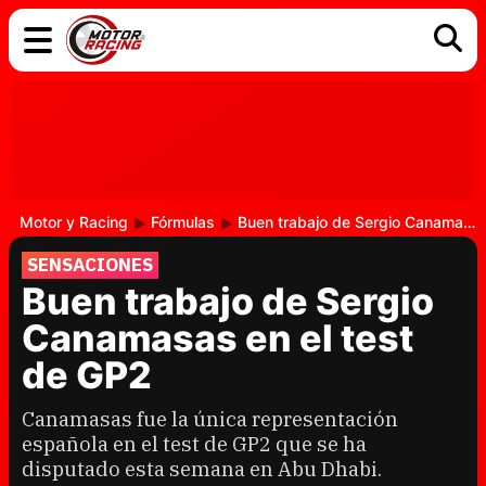
COCHES
ELÉCTRICOS
DGT
TECNOLOGÍA
MOTOS
MOTOGP
RACING
Motor y Racing
Fórmulas
Buen trabajo de Sergio Canamasas en el test de GP2
SENSACIONES
Buen trabajo de Sergio
Canamasas en el test
de GP2
Canamasas fue la única representación
española en el test de GP2 que se ha
disputado esta semana en Abu Dhabi.