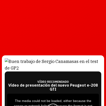
VÍDEO RECOMENDADO
Vídeo de presentación del nuevo Peugeot e-208
GTI
T
h
i
The media could not be loaded, either because the
s
i
server or network failed or because the format is not