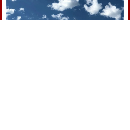
No es tu imaginación
¿Ves caras en enchufes, coches o
nubes? Tiene explicación