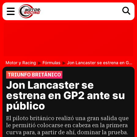
COCHES
ELÉCTRICOS
DGT
TECNOLOGÍA
MOTOS
MOTOGP
RACING
Motor y Racing
Fórmulas
Jon Lancaster se estrena en GP2 ante su público
TRIUNFO BRITÁNICO
Jon Lancaster se
estrena en GP2 ante su
público
El piloto británico realizó una gran salida que
le permitió colocarse en cabeza en la primera
curva para, a partir de ahí, dominar la prueba.