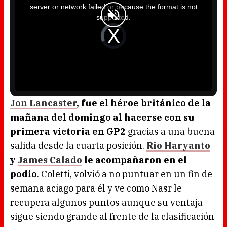
i
server or network failed or because the format is not
s
a
supported.
m
o
d
V
a
i
l
d
w
e
i
o
n
P
d
l
o
a
w
y
.
e
r
i
s
l
o
Jon Lancaster
, fue el héroe británico de la
a
d
mañana del domingo al hacerse con su
i
n
g
primera victoria en GP2
gracias a una buena
.
salida desde la cuarta posición.
Rio Haryanto
y
James Calado
le acompañaron en el
podio
. Coletti, volvió a no puntuar en un fin de
semana aciago para él y ve como Nasr le
recupera algunos puntos aunque su ventaja
sigue siendo grande al frente de la clasificación