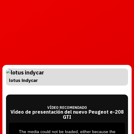
lotus indycar
VÍDEO RECOMENDADO
Vídeo de presentación del nuevo Peugeot e-208
GTI
T
h
i
The media could not be loaded, either because the
s