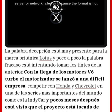
i
server or network failed or because the format is not
s
a
supported.
m
o
d
V
a
i
l
d
w
e
i
o
n
P
d
l
o
a
w
y
.
e
r
i
s
l
o
La palabra decepción está muy presente para la
a
d
marca británica
Lotus
y poco a poco la palabra
i
n
g
fracaso está intentando tomar los tintes de la
.
anterior.
Con la llega de los motores V6
turbo el motorizador se lanzó a una difícil
empresa
, competir con
Honda
y
Chevrolet
en
una de las series más importantes del mundo
como es la IndyCar
y pocos meses después
está visto que el proyecto está tocado de