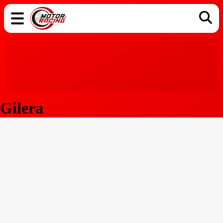
COCHES
ELÉCTRICOS
DGT
TECNOLOGÍA
MOTOS
MOTOGP
RACING
Gilera