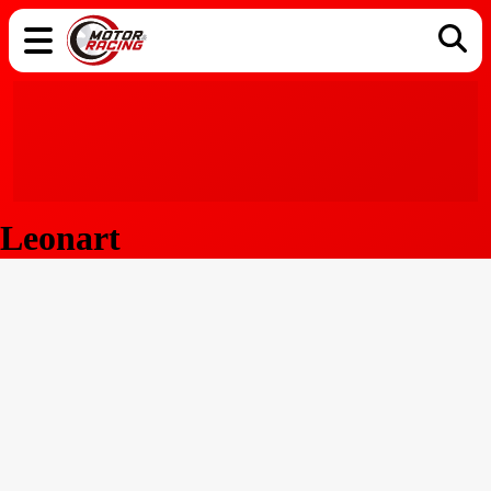
COCHES
ELÉCTRICOS
DGT
TECNOLOGÍA
MOTOS
MOTOGP
RACING
Leonart